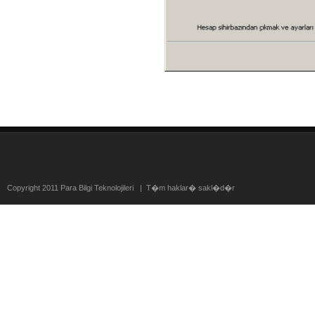
Copyright 2011 Para Bilgi Teknolojileri | T�m haklar� sakl�d�r