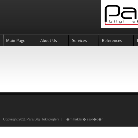
Copyright 2011 Para Bilgi Teknolojileri | T�m haklar� sakl�d�r