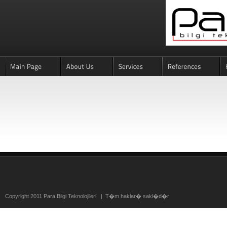
Copyright 2011 Para Bilgi Teknolojileri | T�m haklar� sakl�d�r