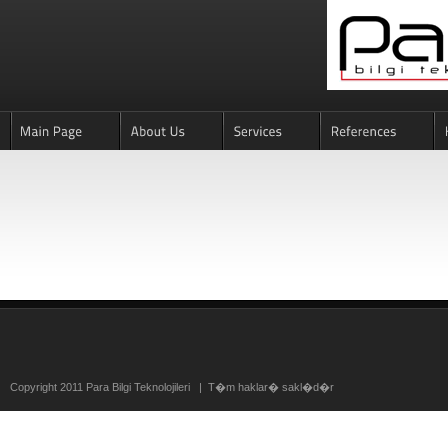
Copyright 2011 Para Bilgi Teknolojileri | T�m haklar� sakl�d�r