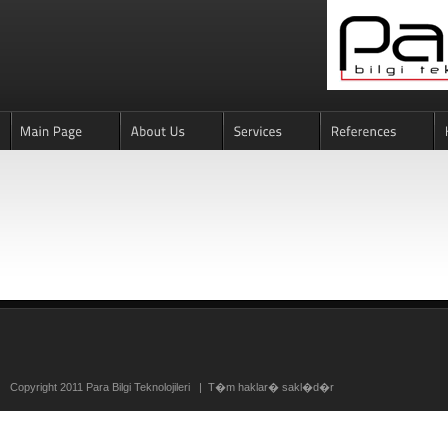
Copyright 2011 Para Bilgi Teknolojileri | T�m haklar� sakl�d�r