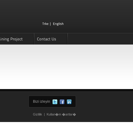
Bizi izleyin
Gizlilik
|
Kullan�m �artlar�