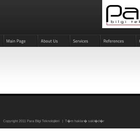
Copyright 2011 Para Bilgi Teknolojileri | T�m haklar� sakl�d�r