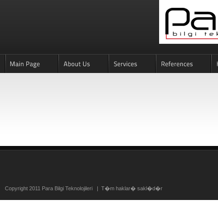
Copyright 2011 Para Bilgi Teknolojileri | T�m haklar� sakl�d�r